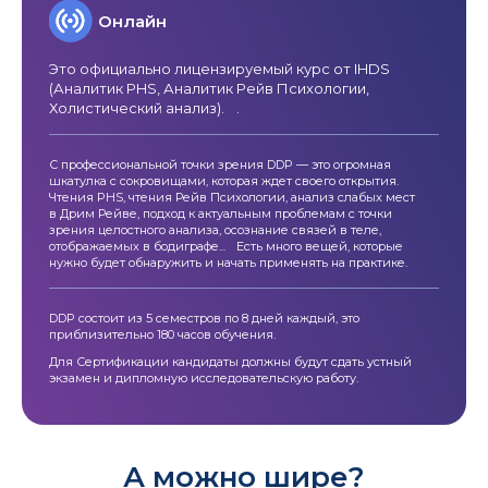
Онлайн
Это официально лицензируемый курс от IHDS
(Аналитик PHS, Аналитик Рейв Психологии,
Холистический анализ). .
С профессиональной точки зрения DDP — это огромная
шкатулка с сокровищами, которая ждет своего открытия.
Чтения PHS, чтения Рейв Психологии, анализ слабых мест
в Дрим Рейве, подход к актуальным проблемам с точки
зрения целостного анализа, осознание связей в теле,
отображаемых в бодиграфе... Есть много вещей, которые
нужно будет обнаружить и начать применять на практике.
DDP состоит из 5 семестров по 8 дней каждый, это
приблизительно 180 часов обучения.
Для Сертификации кандидаты должны будут сдать устный
экзамен и дипломную исследовательскую работу.
А можно шире?