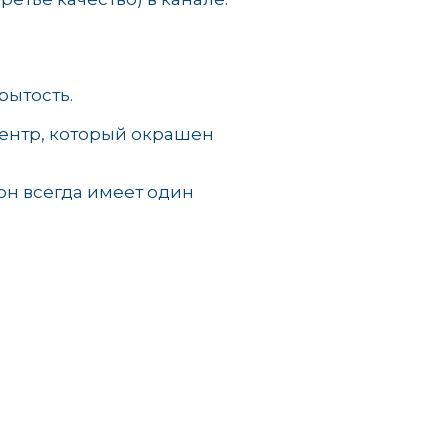
рытость.
 центр, который окрашен
он всегда имеет один