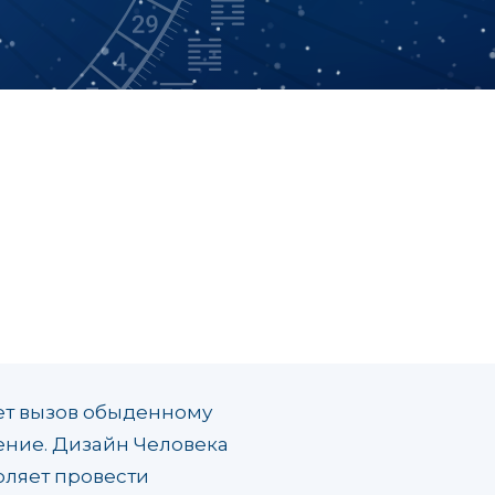
ает вызов обыденному
ение. Дизайн Человека
оляет провести