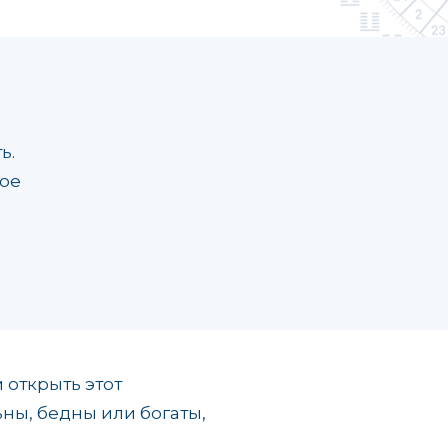
ь.
кое
 открыть этот
ьны, бедны или богаты,