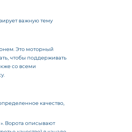
зирует важную тему
рнем. Это моторный
лать, чтобы поддерживать
акже со всеми
у.
определенное качество,
и». Ворота описывают
тье качество) в канале.