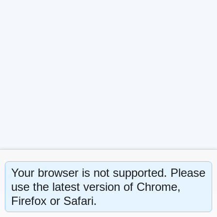
Этот сайт использует cookie. нажимая "Принять", вы
Your browser is not supported. Please
соглашаетесь на использование файлов cookie в
соответствии с
use the latest version of Chrome,
Политикой конфиденциальности
Firefox or Safari.
Отклонить
Принять