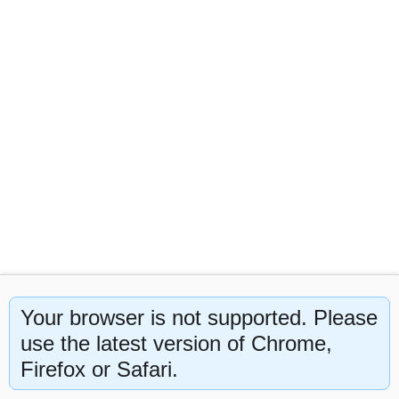
Этот сайт использует cookie. нажимая "Принять", вы
Your browser is not supported. Please
соглашаетесь на использование файлов cookie в
соответствии с
use the latest version of Chrome,
Политикой конфиденциальности
Firefox or Safari.
Отклонить
Принять